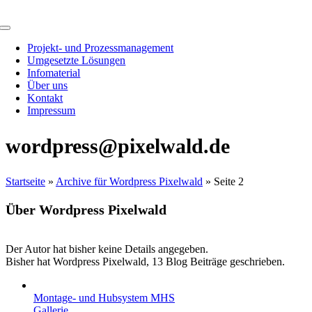
Zum
Inhalt
Toggle
springen
Navigation
Projekt- und Prozessmanagement
Umgesetzte Lösungen
Infomaterial
Über uns
Kontakt
Impressum
wordpress@pixelwald.de
Startseite
»
Archive für Wordpress Pixelwald
»
Seite 2
Über
Wordpress Pixelwald
Der Autor hat bisher keine Details angegeben.
Bisher hat Wordpress Pixelwald, 13 Blog Beiträge geschrieben.
Montage- und Hubsystem MHS
Gallerie