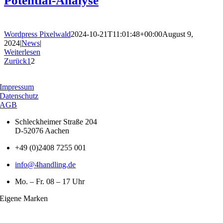
Potential-Analyse
Wordpress Pixelwald
2024-10-21T11:01:48+00:00
August 9,
2024
|
News
|
Weiterlesen
Zurück
1
2
Impressum
Datenschutz
AGB
Schleckheimer Straße 204
D-52076 Aachen
+49 (0)2408 7255 001
info@4handling.de
Mo. – Fr. 08 – 17 Uhr
Eigene Marken