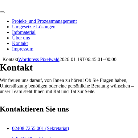
Zum
Inhalt
Toggle
springen
Navigation
Projekt- und Prozessmanagement
Umgesetzte Lösungen
Infomaterial
Über uns
Kontakt
Impressum
Kontakt
Wordpress Pixelwald
2026-01-19T06:45:01+00:00
Kontakt
Wir freuen uns darauf, von Ihnen zu hören! Ob Sie Fragen haben,
Unterstützung benötigen oder eine persönliche Beratung wünschen –
unser Team steht Ihnen mit Rat und Tat zur Seite.
Kontaktieren Sie uns
02408 7255 001 (Sekretariat)