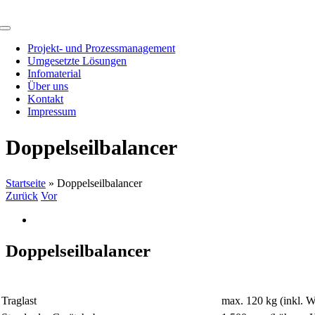
Zum
Inhalt
Toggle
springen
Navigation
Projekt- und Prozessmanagement
Umgesetzte Lösungen
Infomaterial
Über uns
Kontakt
Impressum
Doppelseilbalancer
Startseite
»
Doppelseilbalancer
Zurück
Vor
Zeige
grösseres
Bild
Doppelseilbalancer
Traglast
max. 120 kg (inkl. 