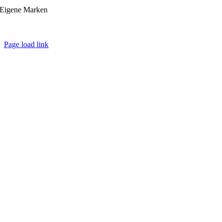
Eigene Marken
Page load link
Nach
oben