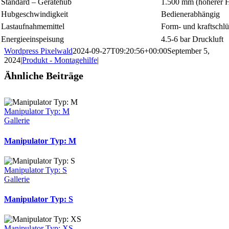
Standard – Gerätehub
1.500 mm (höherer H
Hubgeschwindigkeit
Bedienerabhängig
Lastaufnahmemittel
Form- und kraftschl
Energieeinspeisung
4.5-6 bar Druckluft
Wordpress Pixelwald
2024-09-27T09:20:56+00:00
September 5,
2024
|
Produkt - Montagehilfe
|
Ähnliche Beiträge
Manipulator Typ: M
Gallerie
Manipulator Typ: M
Manipulator Typ: S
Gallerie
Manipulator Typ: S
Manipulator Typ: XS