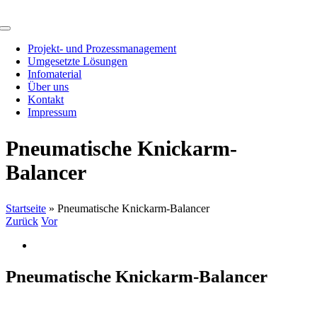
Zum
Inhalt
Toggle
springen
Navigation
Projekt- und Prozessmanagement
Umgesetzte Lösungen
Infomaterial
Über uns
Kontakt
Impressum
Pneumatische Knickarm-
Balancer
Startseite
»
Pneumatische Knickarm-Balancer
Zurück
Vor
Zeige
grösseres
Bild
Pneumatische Knickarm-Balancer