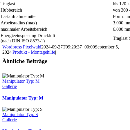
Traglast
bis 120 k
Hubbereich
von 300
Lastaufnahmemittel
Form- un
Arbeitsradius (max)
3.000 mm
maximaler Arbeitsbereich
6.000 m
Energieeinspeisung Druckluft
Traglast 
(nach DIN ISO 8573-1)
Wordpress Pixelwald
2024-09-27T09:20:37+00:00
September 5,
2024
|
Produkt - Montagehilfe
|
Ähnliche Beiträge
Manipulator Typ: M
Gallerie
Manipulator Typ: M
Manipulator Typ: S
Gallerie